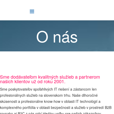
O nás
Sme dodávateľom kvalitných služieb a partnerom
našich klientov už od roku 2001.
Sme poskytovateľov spoľahlivých IT riešení a zástancom len
profesionálnych služieb na slovenskom trhu. Naše dlhoročné
skúsenosti a profesionálne know-how v oblasti IT technológií a
komplexného portfólia v oblasti bezpečnosti a služieb v prostredí B2B
rovnako aj B2C z nás robí ideálnu voľbu pre našich zákazníkov,