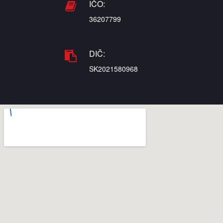
IČO:
36207799
DIČ:
SK2021580968