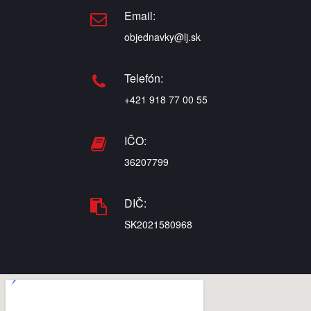
Email:
objednavky@lj.sk
Telefón:
+421 918 77 00 55
IČO:
36207799
DIČ:
SK2021580968