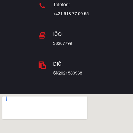
Telefón:
+421 918 77 00 55
IČO:
36207799
DIČ:
SK2021580968